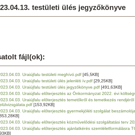
23.04.13. testületi ülés jegyzőkönyve
atolt fájl(ok):
2023.04.03. Uraiújfalu testületi meghívó.pdf
[45,5KB]
023.04.03. Uraiújfalu testületi ülés jelenléti ív.pdf
[29,25KB]
2023.04.03. Uraiújfalu testületi ülés jegyzőkönyve.pdf
[491,63KB]
2023.04.03. Uraiújfalu előterjesztés az Önkormányzat 2022. évi költsé
2023.04.03. Uraiújfalu előterjesztés temetőkről és temetkezés rendjérő
elülvizsgálata.pdf
[153,92KB]
2023.04.03. Uraiújfalu előterjesztés gyermekjóléti szolgálat beszámolój
[853,28KB]
2023.04.03. Uraiújfalu előterjesztés közművelődési szolgáltatási terv 2
2023.04.03. Uraiújfalu előterjesztés ajánlatkérés szemléletformálásra
[93KB]