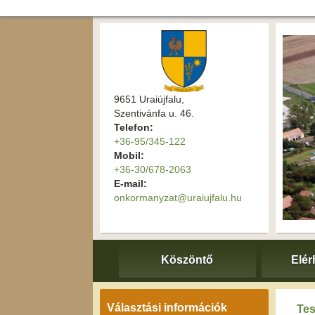
9651 Uraiújfalu,
Szentivánfa u. 46.
Telefon:
+36-95/345-122
Mobil:
+36-30/678-2063
E-mail:
onkormanyzat@uraiujfalu.hu
Köszöntő
Elér
Választási információk
Tes