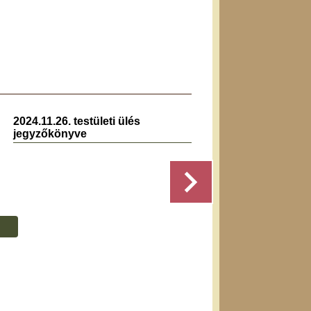
2024.11.26. testületi ülés
2019.0
jegyzőkönyve
jegyz
Részletek