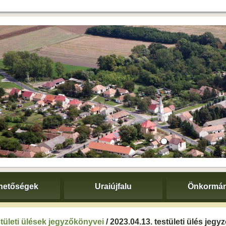
hetőségek
Uraiújfalu
Önkormán
tületi ülések jegyzőkönyvei
/ 2023.04.13. testületi ülés jeg