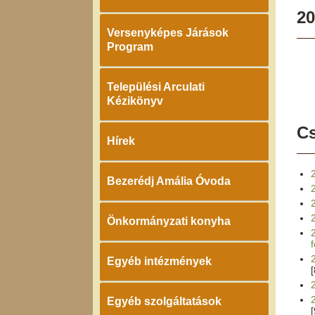
20
Versenyképes Járások
Program
Települési Arculati
Kézikönyv
Cs
Hírek
Bezerédj Amália Óvoda
2
Önkormányzati konyha
f
Egyéb intézmények
Egyéb szolgáltatások