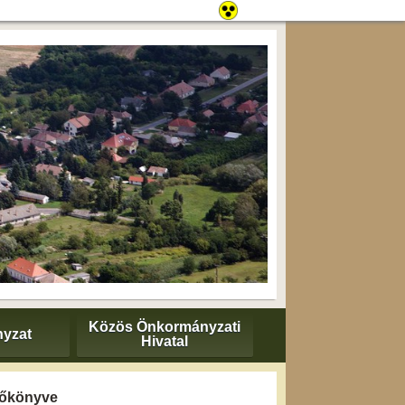
Közös Önkormányzati
yzat
Hivatal
yzőkönyve