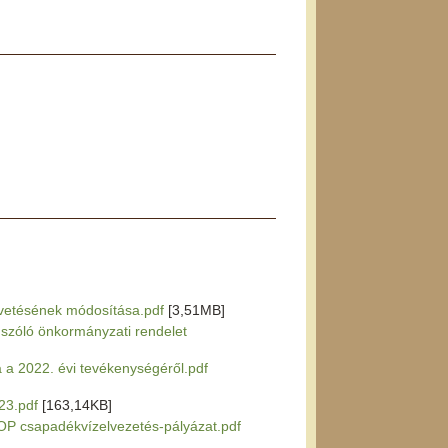
gvetésének módosítása.pdf
[3,51MB]
l szóló önkormányzati rendelet
a a 2022. évi tevékenységéről.pdf
023.pdf
[163,14KB]
 TOP csapadékvízelvezetés-pályázat.pdf