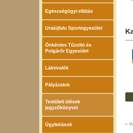
Egészségügyi ellátás
Uraiújfalu Sportegyesület
K
Önkéntes Tűzoltó és
Polgárőr Egyesület
Látnivalók
Pályázatok
Testületi ülések
jegyzőkönyvei
«
Vi
Ügyleírások