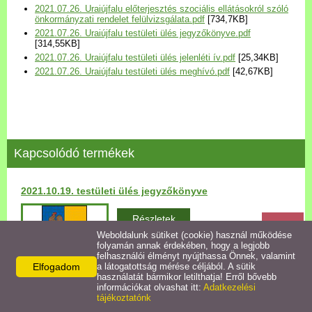
2021.07.26. Uraiújfalu előterjesztés szociális ellátásokról szóló
Települési Arculati
önkormányzati rendelet felülvizsgálata.pdf
[734,7KB]
Kézikönyv
2021.07.26. Uraiújfalu testületi ülés jegyzőkönyve.pdf
[314,55KB]
2021.07.26. Uraiújfalu testületi ülés jelenléti ív.pdf
[25,34KB]
Hírek
2021.07.26. Uraiújfalu testületi ülés meghívó.pdf
[42,67KB]
Bezerédj Amália Óvoda
Önkormányzati konyha
Kapcsolódó termékek
Egyéb intézmények
2021.10.19. testületi ülés jegyzőkönyve
Egyéb szolgáltatások
Részletek
Weboldalunk sütiket (cookie) használ működése
folyamán annak érdekében, hogy a legjobb
Egészségügyi ellátás
felhasználói élményt nyújthassa Önnek, valamint
Elfogadom
a látogatottság mérése céljából. A sütik
használatát bármikor letilthatja! Erről bővebb
Uraiújfalu Sportegyesület
információkat olvashat itt:
Adatkezelési
tájékoztatónk
Vissza az előző oldalra!