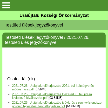
Köszöntő
Uraiújfalu Községi Önkormányzat
Testületi ülések jegyzőkönyvei
Elérhetőségek
Testületi ülések jegyzőkönyvei
/ 2021.07.26.
Uraiújfalu
testületi ülés jegyzőkönyve
Önkormányzat
Közös Önkormányzati
Hivatal
Csatolt fájl(ok):
Választási információk
2021.07.26. Uraiújfalu előterjesztés 2021. évi költségvetés
módosítása.pdf
[3,56MB]
2021.07.26. Uraiújfalu előterjesztés Bezerédi u. felújítása
Versenyképes Járások
kivitelező kiválasztás.pdf
[93,81KB]
Program
2021.07.26. Uraiújfalu előterjesztés ivóvíz és szennyvízrendszer
gördülő fejlesztési terv elfogadása.pdf
[64,06KB]