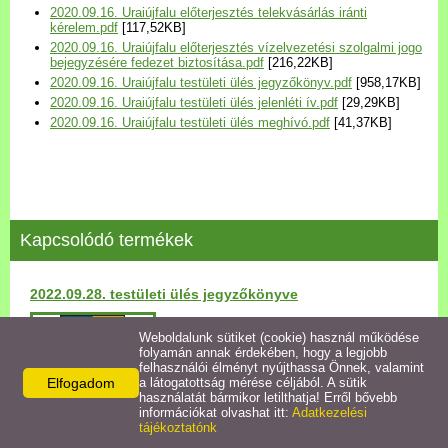
2020.09.16. Uraiújfalu előterjesztés telekvásárlás iránti
Települési Arculati
kérelem.pdf
[117,52KB]
Kézikönyv
2020.09.16. Uraiújfalu előterjesztés vízelvezetési szolgalmi jogo
bejegyzésére fedezet biztosítása.pdf
[216,22KB]
2020.09.16. Uraiújfalu testületi ülés jegyzőkönyv.pdf
[958,17KB]
Hírek
2020.09.16. Uraiújfalu testületi ülés jelenléti ív.pdf
[29,29KB]
2020.09.16. Uraiújfalu testületi ülés meghívó.pdf
[41,37KB]
Bezerédj Amália Óvoda
Önkormányzati konyha
Kapcsolódó termékek
Egyéb intézmények
2022.09.28. testületi ülés jegyzőkönyve
Egyéb szolgáltatások
Részletek
Weboldalunk sütiket (cookie) használ működése
folyamán annak érdekében, hogy a legjobb
Egészségügyi ellátás
felhasználói élményt nyújthassa Önnek, valamint
Elfogadom
a látogatottság mérése céljából. A sütik
használatát bármikor letilthatja! Erről bővebb
Uraiújfalu Sportegyesület
információkat olvashat itt:
Adatkezelési
tájékoztatónk