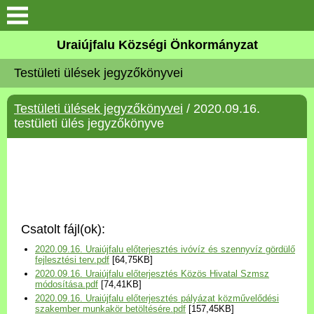
Köszöntő
Uraiújfalu Községi Önkormányzat
Testületi ülések jegyzőkönyvei
Elérhetőségek
Testületi ülések jegyzőkönyvei
/ 2020.09.16.
Uraiújfalu
testületi ülés jegyzőkönyve
Önkormányzat
Közös Önkormányzati
Hivatal
Csatolt fájl(ok):
Választási információk
2020.09.16. Uraiújfalu előterjesztés ivóvíz és szennyvíz gördülő
fejlesztési terv.pdf
[64,75KB]
2020.09.16. Uraiújfalu előterjesztés Közös Hivatal Szmsz
Versenyképes Járások
módosítása.pdf
[74,41KB]
Program
2020.09.16. Uraiújfalu előterjesztés pályázat közművelődési
szakember munkakör betöltésére.pdf
[157,45KB]