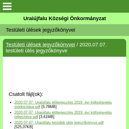
Köszöntő
Uraiújfalu Községi Önkormányzat
Testületi ülések jegyzőkönyvei
Elérhetőségek
Testületi ülések jegyzőkönyvei
/ 2020.07.07.
Uraiújfalu
testületi ülés jegyzőkönyve
Önkormányzat
Közös Önkormányzati
Hivatal
Csatolt fájl(ok):
Választási információk
2020.07.07. Uraiújfalu előterjesztés 2019. évi költségvetés
módosítása.pdf
[5,78MB]
2020.07.07. Uraiújfalu előterjesztés 2019. évi költségvetés
Versenyképes Járások
teljesítése.pdf
[3,61MB]
Program
2020.07.07. Uraiújfalu testületi ülés jegyzőkönyve.pdf
[525,07KB]