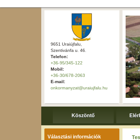
9651 Uraiújfalu,
Szentivánfa u. 46.
Telefon:
+36-95/345-122
Mobil:
+36-30/678-2063
E-mail:
onkormanyzat@uraiujfalu.hu
Köszöntő
Elér
Választási információk
Tes