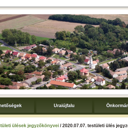
hetőségek
Uraiújfalu
Önkormán
tületi ülések jegyzőkönyvei
/ 2020.07.07. testületi ülés jeg