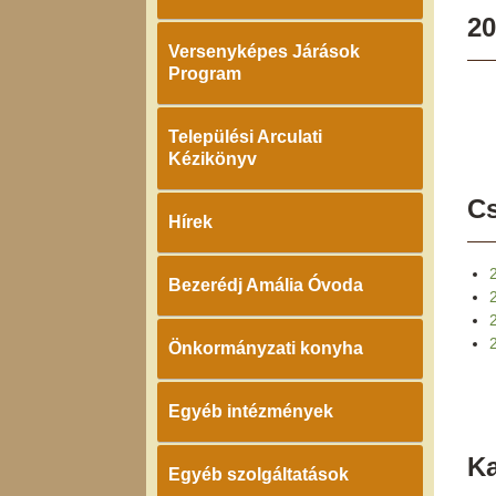
20
Versenyképes Járások
Program
Települési Arculati
Kézikönyv
Cs
Hírek
Bezerédj Amália Óvoda
Önkormányzati konyha
Egyéb intézmények
K
Egyéb szolgáltatások