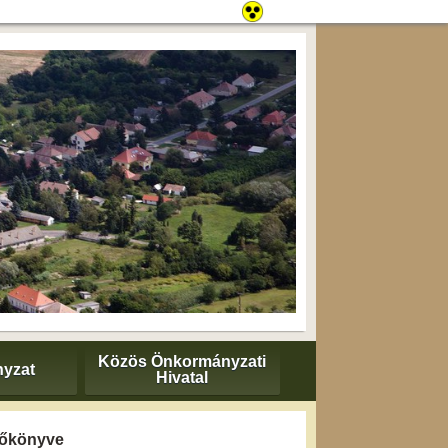
Közös Önkormányzati
yzat
Hivatal
yzőkönyve