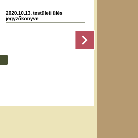
2020.10.13. testületi ülés
2020.0
jegyzőkönyve
jegyz
Részletek