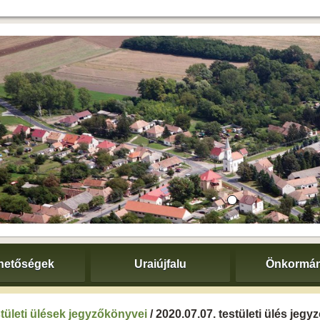
hetőségek
Uraiújfalu
Önkormán
tületi ülések jegyzőkönyvei
/ 2020.07.07. testületi ülés jeg