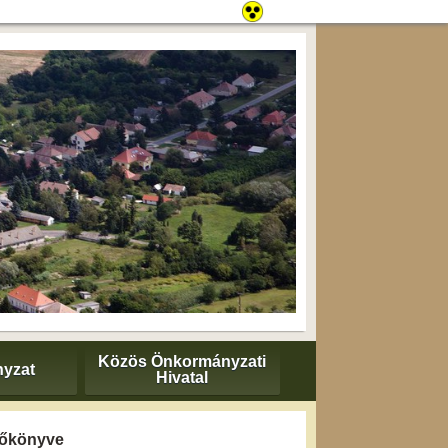
Közös Önkormányzati
yzat
Hivatal
yzőkönyve