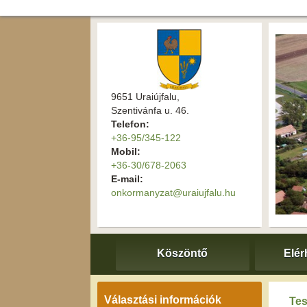
9651 Uraiújfalu,
Szentivánfa u. 46.
Telefon:
+36-95/345-122
Mobil:
+36-30/678-2063
E-mail:
onkormanyzat@uraiujfalu.hu
Köszöntő
Elér
Választási információk
Tes