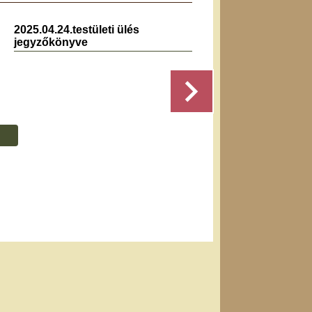
2025.04.24.testületi ülés
2020.02.
jegyzőkönyve
jegyzők
Részletek