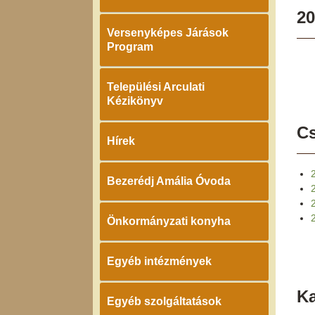
20
Versenyképes Járások
Program
Települési Arculati
Kézikönyv
Cs
Hírek
Bezerédj Amália Óvoda
Önkormányzati konyha
Egyéb intézmények
K
Egyéb szolgáltatások