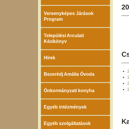
20
Versenyképes Járások
Program
Települési Arculati
Kézikönyv
Cs
Hírek
Bezerédj Amália Óvoda
Önkormányzati konyha
Egyéb intézmények
K
Egyéb szolgáltatások