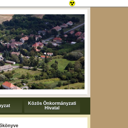
Közös Önkormányzati
yzat
Hivatal
yzőkönyve