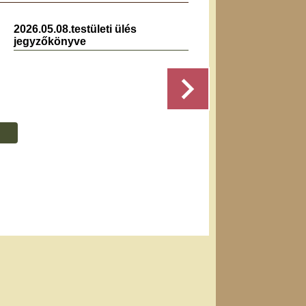
2026.05.08.testületi ülés
2025.1
jegyzőkönyve
jegyz
Részletek