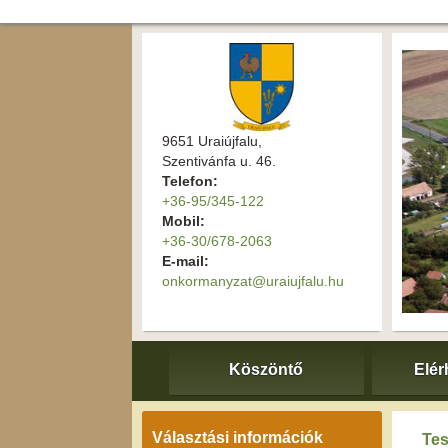
9651 Uraiújfalu,
Szentivánfa u. 46.
Telefon:
+36-95/345-122
Mobil:
+36-30/678-2063
E-mail:
onkormanyzat@uraiujfalu.hu
Köszöntő
Elér
Választási információk
Tes