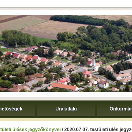
hetőségek
Uraiújfalu
Önkormán
tületi ülések jegyzőkönyvei
/ 2020.07.07. testületi ülés jeg