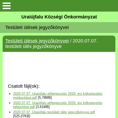
Köszöntő
Uraiújfalu Községi Önkormányzat
Testületi ülések jegyzőkönyvei
Elérhetőségek
Testületi ülések jegyzőkönyvei
/ 2020.07.07.
Uraiújfalu
testületi ülés jegyzőkönyve
Önkormányzat
Közös Önkormányzati
Hivatal
Csatolt fájl(ok):
Választási információk
2020.07.07. Uraiújfalu előterjesztés 2019. évi költségvetés
módosítása.pdf
[5,78MB]
2020.07.07. Uraiújfalu előterjesztés 2019. évi költségvetés
Versenyképes Járások
teljesítése.pdf
[3,61MB]
Program
2020.07.07. Uraiújfalu testületi ülés jegyzőkönyve.pdf
[525,07KB]