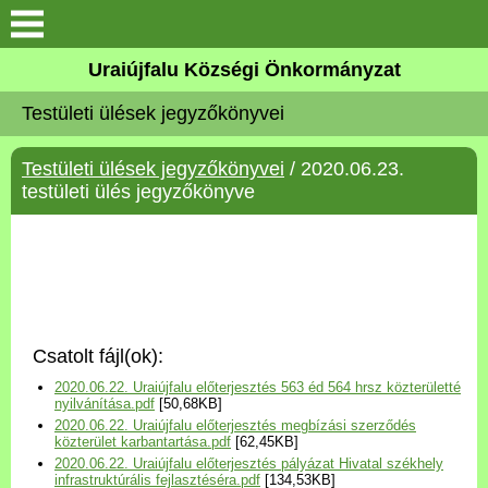
Köszöntő
Uraiújfalu Községi Önkormányzat
Testületi ülések jegyzőkönyvei
Elérhetőségek
Testületi ülések jegyzőkönyvei
/ 2020.06.23.
Uraiújfalu
testületi ülés jegyzőkönyve
Önkormányzat
Közös Önkormányzati
Hivatal
Csatolt fájl(ok):
Választási információk
2020.06.22. Uraiújfalu előterjesztés 563 éd 564 hrsz közterületté
nyilvánítása.pdf
[50,68KB]
2020.06.22. Uraiújfalu előterjesztés megbízási szerződés
Versenyképes Járások
közterület karbantartása.pdf
[62,45KB]
Program
2020.06.22. Uraiújfalu előterjesztés pályázat Hivatal székhely
infrastruktúrális fejlasztéséra.pdf
[134,53KB]