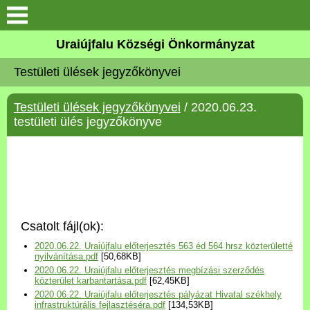
Köszöntő
Uraiújfalu Községi Önkormányzat
Testületi ülések jegyzőkönyvei
Elérhetőségek
Testületi ülések jegyzőkönyvei
/ 2020.06.23.
Uraiújfalu
testületi ülés jegyzőkönyve
Önkormányzat
Közös Önkormányzati
Hivatal
Csatolt fájl(ok):
Választási információk
2020.06.22. Uraiújfalu előterjesztés 563 éd 564 hrsz közterületté
nyilvánítása.pdf
[50,68KB]
2020.06.22. Uraiújfalu előterjesztés megbízási szerződés
Versenyképes Járások
közterület karbantartása.pdf
[62,45KB]
Program
2020.06.22. Uraiújfalu előterjesztés pályázat Hivatal székhely
infrastruktúrális fejlasztéséra.pdf
[134,53KB]