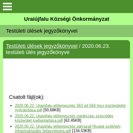
Köszöntő
Uraiújfalu Községi Önkormányzat
Testületi ülések jegyzőkönyvei
Elérhetőségek
Testületi ülések jegyzőkönyvei
/ 2020.06.23.
Uraiújfalu
testületi ülés jegyzőkönyve
Önkormányzat
Közös Önkormányzati
Hivatal
Csatolt fájl(ok):
Választási információk
2020.06.22. Uraiújfalu előterjesztés 563 éd 564 hrsz közterületté
nyilvánítása.pdf
[50,68KB]
2020.06.22. Uraiújfalu előterjesztés megbízási szerződés
Versenyképes Járások
közterület karbantartása.pdf
[62,45KB]
Program
2020.06.22. Uraiújfalu előterjesztés pályázat Hivatal székhely
infrastruktúrális fejlasztéséra.pdf
[134,53KB]