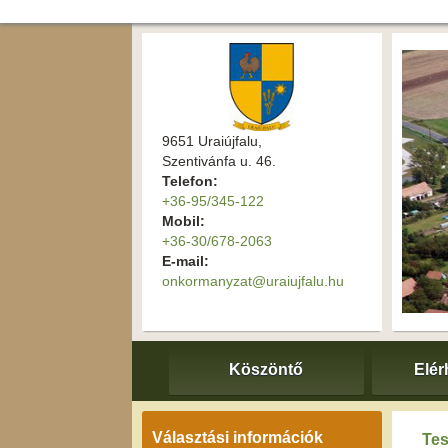
9651 Uraiújfalu,
Szentivánfa u. 46.
Telefon:
+36-95/345-122
Mobil:
+36-30/678-2063
E-mail:
onkormanyzat@uraiujfalu.hu
Köszöntő
Elér
Választási információk
Tes