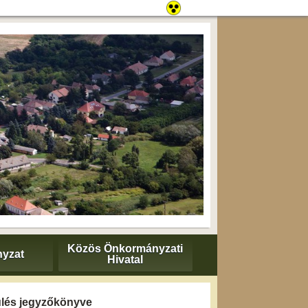
Közös Önkormányzati
yzat
Hivatal
 ülés jegyzőkönyve