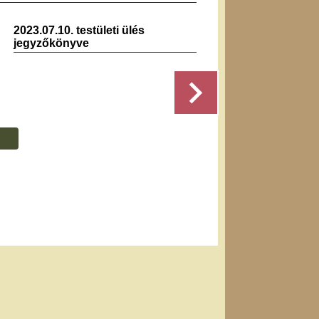
2023.07.10. testületi ülés
2021.0
jegyzőkönyve
jegyz
Részletek