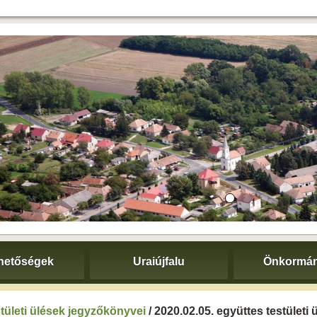
hetőségek
Uraiújfalu
Önkormán
tületi ülések jegyzőkönyvei
/ 2020.02.05. együttes testületi