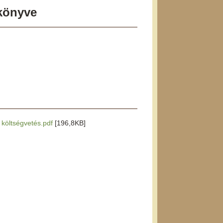
őkönyve
i költségvetés.pdf
[196,8KB]