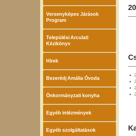
20
Versenyképes Járások
Program
Települési Arculati
Kézikönyv
Cs
Hírek
Bezerédj Amália Óvoda
2
Önkormányzati konyha
Egyéb intézmények
K
Egyéb szolgáltatások