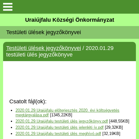
Köszöntő
Uraiújfalu Községi Önkormányzat
Testületi ülések jegyzőkönyvei
Elérhetőségek
Testületi ülések jegyzőkönyvei
/ 2020.01.29
Uraiújfalu
testületi ülés jegyzőkönyve
Önkormányzat
Közös Önkormányzati
Hivatal
Csatolt fájl(ok):
Választási információk
2020.01.29.Uraiújfalu előterjesztés 2020. évi költségvetés
megtárgyalása.pdf
[1345,22KB]
2020.01.29.Uraiújfalu testületi ülés jegyzőkönyv.pdf
[448,55KB]
Versenyképes Járások
2020.01.29.Uraiújfalu testületi ülés jelenléti ív.pdf
[29,32KB]
Program
2020.01.29.Uraiújfalu testületi ülés meghívó.pdf
[32,19KB]