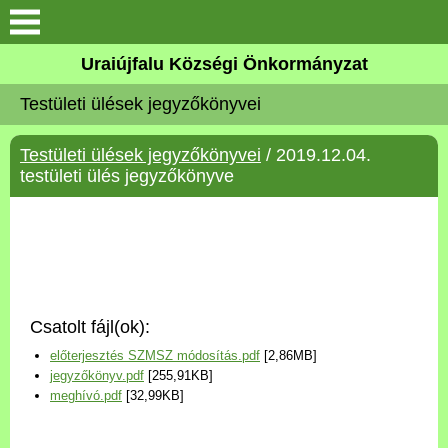
Köszöntő
Uraiújfalu Községi Önkormányzat
Testületi ülések jegyzőkönyvei
Elérhetőségek
Testületi ülések jegyzőkönyvei
/ 2019.12.04.
Uraiújfalu
testületi ülés jegyzőkönyve
Önkormányzat
Közös Önkormányzati
Hivatal
Csatolt fájl(ok):
Választási információk
előterjesztés SZMSZ módosítás.pdf
[2,86MB]
jegyzőkönyv.pdf
[255,91KB]
Versenyképes Járások
meghívó.pdf
[32,99KB]
Program