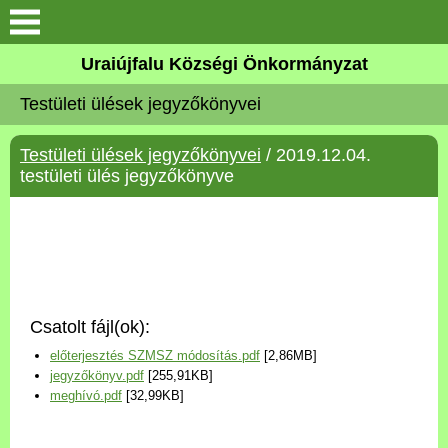
Köszöntő
Uraiújfalu Községi Önkormányzat
Testületi ülések jegyzőkönyvei
Elérhetőségek
Testületi ülések jegyzőkönyvei
/ 2019.12.04.
Uraiújfalu
testületi ülés jegyzőkönyve
Önkormányzat
Közös Önkormányzati
Hivatal
Csatolt fájl(ok):
Választási információk
előterjesztés SZMSZ módosítás.pdf
[2,86MB]
jegyzőkönyv.pdf
[255,91KB]
Versenyképes Járások
meghívó.pdf
[32,99KB]
Program