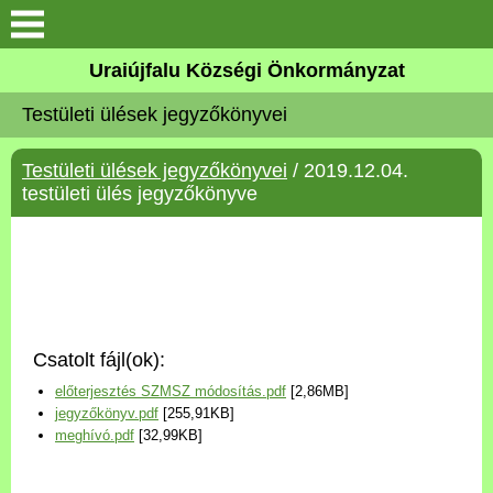
Köszöntő
Uraiújfalu Községi Önkormányzat
Testületi ülések jegyzőkönyvei
Elérhetőségek
Testületi ülések jegyzőkönyvei
/ 2019.12.04.
Uraiújfalu
testületi ülés jegyzőkönyve
Önkormányzat
Közös Önkormányzati
Hivatal
Csatolt fájl(ok):
Választási információk
előterjesztés SZMSZ módosítás.pdf
[2,86MB]
jegyzőkönyv.pdf
[255,91KB]
Versenyképes Járások
meghívó.pdf
[32,99KB]
Program