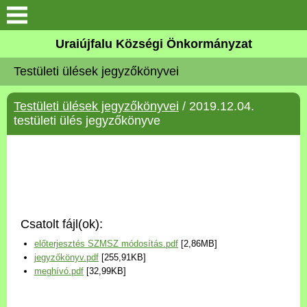
Köszöntő
Uraiújfalu Községi Önkormányzat
Testületi ülések jegyzőkönyvei
Elérhetőségek
Testületi ülések jegyzőkönyvei
/ 2019.12.04.
Uraiújfalu
testületi ülés jegyzőkönyve
Önkormányzat
Közös Önkormányzati
Hivatal
Csatolt fájl(ok):
Választási információk
előterjesztés SZMSZ módosítás.pdf
[2,86MB]
jegyzőkönyv.pdf
[255,91KB]
Versenyképes Járások
meghívó.pdf
[32,99KB]
Program