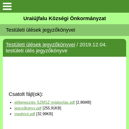
Köszöntő
Uraiújfalu Községi Önkormányzat
Testületi ülések jegyzőkönyvei
Elérhetőségek
Testületi ülések jegyzőkönyvei
/ 2019.12.04.
Uraiújfalu
testületi ülés jegyzőkönyve
Önkormányzat
Közös Önkormányzati
Hivatal
Csatolt fájl(ok):
Választási információk
előterjesztés SZMSZ módosítás.pdf
[2,86MB]
jegyzőkönyv.pdf
[255,91KB]
Versenyképes Járások
meghívó.pdf
[32,99KB]
Program