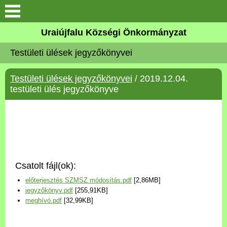
Köszöntő
Uraiújfalu Községi Önkormányzat
Testületi ülések jegyzőkönyvei
Elérhetőségek
Testületi ülések jegyzőkönyvei
/ 2019.12.04.
Uraiújfalu
testületi ülés jegyzőkönyve
Önkormányzat
Közös Önkormányzati
Hivatal
Csatolt fájl(ok):
Választási információk
előterjesztés SZMSZ módosítás.pdf
[2,86MB]
jegyzőkönyv.pdf
[255,91KB]
Versenyképes Járások
meghívó.pdf
[32,99KB]
Program