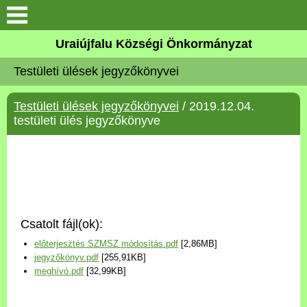
Köszöntő
Uraiújfalu Községi Önkormányzat
Testületi ülések jegyzőkönyvei
Elérhetőségek
Testületi ülések jegyzőkönyvei
/ 2019.12.04.
Uraiújfalu
testületi ülés jegyzőkönyve
Önkormányzat
Közös Önkormányzati
Hivatal
Csatolt fájl(ok):
Választási információk
előterjesztés SZMSZ módosítás.pdf
[2,86MB]
jegyzőkönyv.pdf
[255,91KB]
Versenyképes Járások
meghívó.pdf
[32,99KB]
Program