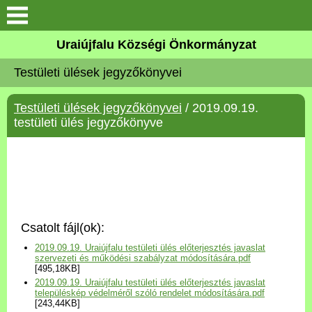
Köszöntő
Uraiújfalu Községi Önkormányzat
Testületi ülések jegyzőkönyvei
Elérhetőségek
Testületi ülések jegyzőkönyvei
/ 2019.09.19.
Uraiújfalu
testületi ülés jegyzőkönyve
Önkormányzat
Közös Önkormányzati
Hivatal
Csatolt fájl(ok):
Választási információk
2019.09.19. Uraiújfalu testületi ülés előterjesztés javaslat
szervezeti és működési szabályzat módosítására.pdf
[495,18KB]
Versenyképes Járások
2019.09.19. Uraiújfalu testületi ülés előterjesztés javaslat
Program
településkép védelméről szóló rendelet módosítására.pdf
[243,44KB]