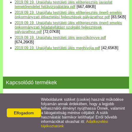
2019.09.19. Uraiújfalu testületi ülés előterjesztés javaslat
Települési Arculati
temetőrendelet felülvizsgálatára.pdf
[667,48KB]
Kézikönyv
2019.09.19. Uraiújfalu testületi ülés előterjesztés önerő emelés
önkormányzati étkeztetési fejlesztések pályázathoz.pdf
[83,5KB]
2019.09.19. Uraiújfalu testületi ülés előterjesztés önerő emelés
Hírek
önkormányzati feladatellátást szolgáló fejlesztések
pályázathoz.pdf
[72,07KB]
2019.09.19. Uraiújfalu testületi ülés jegyzőkönyve.pdf
[674,26KB]
Bezerédj Amália Óvoda
2019.09.19. Uraiújfalu testületi ülés meghívója.pdf
[42,65KB]
Önkormányzati konyha
Egyéb intézmények
Kapcsolódó termékek
Egyéb szolgáltatások
2022.11.17 testületi ülés jegyzőkönyve
Weboldalunk sütiket (cookie) használ működése
folyamán annak érdekében, hogy a legjobb
Egészségügyi ellátás
felhasználói élményt nyújthassa Önnek, valamint
Részletek
Elfogadom
a látogatottság mérése céljából. A sütik
használatát bármikor letilthatja! Erről bővebb
Uraiújfalu Sportegyesület
információkat olvashat itt:
Adatkezelési
tájékoztatónk