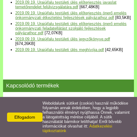
2019.09.19. Uraiújfalu testületi ülés előterjesztés javaslat
Települési Arculati
temetőrendelet felülvizsgálatára.pdf
[667,48KB]
Kézikönyv
2019.09.19. Uraiújfalu testületi ülés előterjesztés önerő emelés
önkormányzati étkeztetési fejlesztések pályázathoz.pdf
[83,5KB]
2019.09.19. Uraiújfalu testületi ülés előterjesztés önerő emelés
Hírek
önkormányzati feladatellátást szolgáló fejlesztések
pályázathoz.pdf
[72,07KB]
2019.09.19. Uraiújfalu testületi ülés jegyzőkönyve.pdf
[674,26KB]
Bezerédj Amália Óvoda
2019.09.19. Uraiújfalu testületi ülés meghívója.pdf
[42,65KB]
Önkormányzati konyha
Egyéb intézmények
Kapcsolódó termékek
Egyéb szolgáltatások
2020.06.23. testületi ülés jegyzőkönyve
Weboldalunk sütiket (cookie) használ működése
folyamán annak érdekében, hogy a legjobb
Egészségügyi ellátás
felhasználói élményt nyújthassa Önnek, valamint
Részletek
Elfogadom
a látogatottság mérése céljából. A sütik
használatát bármikor letilthatja! Erről bővebb
Uraiújfalu Sportegyesület
információkat olvashat itt:
Adatkezelési
tájékoztatónk