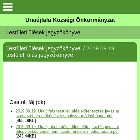
Köszöntő
Uraiújfalu Községi Önkormányzat
Testületi ülések jegyzőkönyvei
Elérhetőségek
Testületi ülések jegyzőkönyvei
/ 2019.09.19.
Uraiújfalu
testületi ülés jegyzőkönyve
Önkormányzat
Közös Önkormányzati
Hivatal
Csatolt fájl(ok):
Választási információk
2019.09.19. Uraiújfalu testületi ülés előterjesztés javaslat
szervezeti és működési szabályzat módosítására.pdf
[495,18KB]
Versenyképes Járások
2019.09.19. Uraiújfalu testületi ülés előterjesztés javaslat
Program
településkép védelméről szóló rendelet módosítására.pdf
[243,44KB]