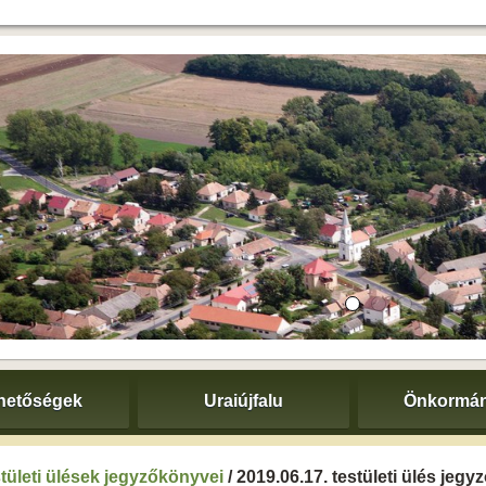
hetőségek
Uraiújfalu
Önkormán
tületi ülések jegyzőkönyvei
/ 2019.06.17. testületi ülés jeg