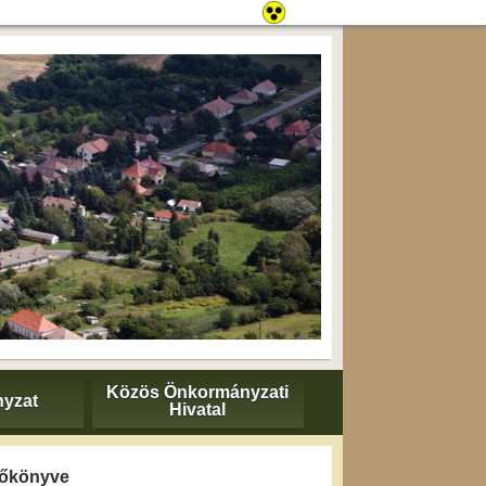
Közös Önkormányzati
yzat
Hivatal
yzőkönyve