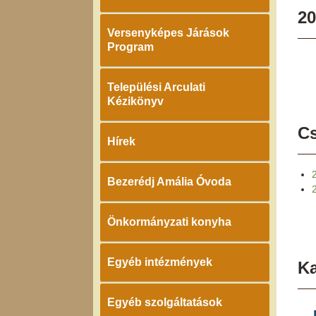
20
Versenyképes Járások
Program
Települési Arculati
Kézikönyv
Cs
Hírek
Bezerédj Amália Óvoda
Önkormányzati konyha
Egyéb intézmények
K
Egyéb szolgáltatások