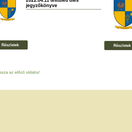
2022.04.11 testületi ülés
jegyzőkönyve
Részletek
Részletek
ssza az előző oldalra!