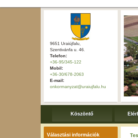
9651 Uraiújfalu,
Szentivánfa u. 46.
Telefon:
+36-95/345-122
Mobil:
+36-30/678-2063
E-mail:
onkormanyzat@uraiujfalu.hu
Köszöntő
Elér
Választási információk
Tes