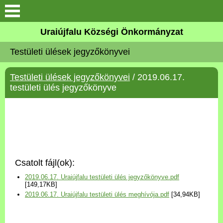
Köszöntő
Uraiújfalu Községi Önkormányzat
Testületi ülések jegyzőkönyvei
Elérhetőségek
Testületi ülések jegyzőkönyvei
/ 2019.06.17.
Uraiújfalu
testületi ülés jegyzőkönyve
Önkormányzat
Közös Önkormányzati
Hivatal
Csatolt fájl(ok):
Választási információk
2019.06.17. Uraiújfalu testületi ülés jegyzőkönyve.pdf
[149,17KB]
2019.06.17. Uraiújfalu testületi ülés meghívója.pdf
[34,94KB]
Versenyképes Járások
Program