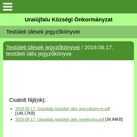
Köszöntő
Uraiújfalu Községi Önkormányzat
Testületi ülések jegyzőkönyvei
Elérhetőségek
Testületi ülések jegyzőkönyvei
/ 2019.06.17.
Uraiújfalu
testületi ülés jegyzőkönyve
Önkormányzat
Közös Önkormányzati
Hivatal
Csatolt fájl(ok):
Választási információk
2019.06.17. Uraiújfalu testületi ülés jegyzőkönyve.pdf
[149,17KB]
2019.06.17. Uraiújfalu testületi ülés meghívója.pdf
[34,94KB]
Versenyképes Járások
Program