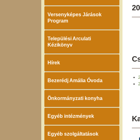
20
Versenyképes Járások
Program
Települési Arculati
Kézikönyv
Cs
Hírek
Bezerédj Amália Óvoda
Önkormányzati konyha
Egyéb intézmények
K
Egyéb szolgáltatások