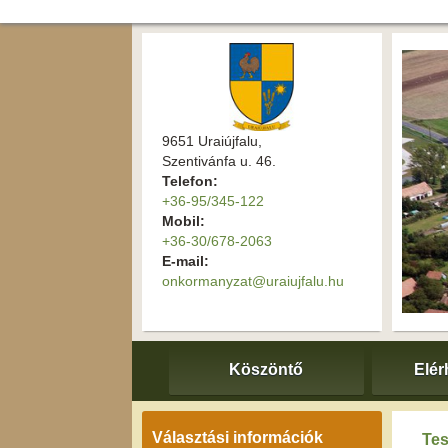
9651 Uraiújfalu,
Szentivánfa u. 46.
Telefon:
+36-95/345-122
Mobil:
+36-30/678-2063
E-mail:
onkormanyzat@uraiujfalu.hu
Köszöntő
Elér
Választási információk
Tes