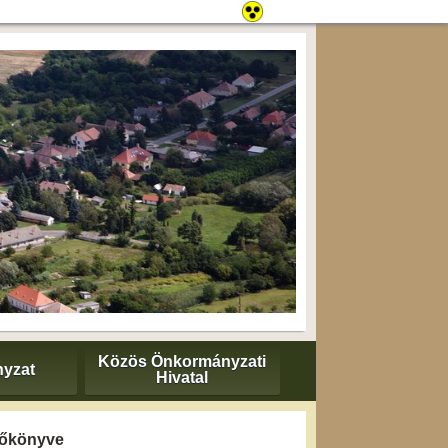
Közös Önkormányzati
yzat
Hivatal
yzőkönyve