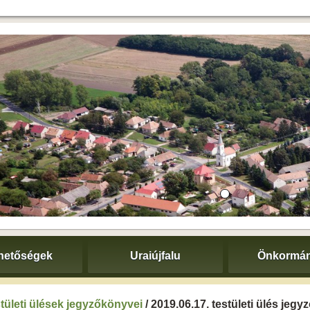
hetőségek
Uraiújfalu
Önkormán
tületi ülések jegyzőkönyvei
/ 2019.06.17. testületi ülés jeg