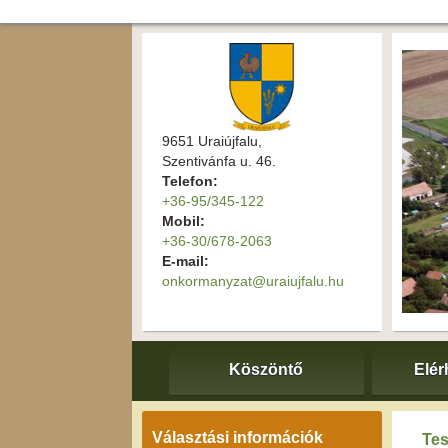
9651 Uraiújfalu,
Szentivánfa u. 46.
Telefon:
+36-95/345-122
Mobil:
+36-30/678-2063
E-mail:
onkormanyzat@uraiujfalu.hu
Köszöntő
Elér
Választási információk
Tes