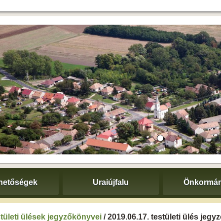
hetőségek
Uraiújfalu
Önkormán
tületi ülések jegyzőkönyvei
/ 2019.06.17. testületi ülés jeg