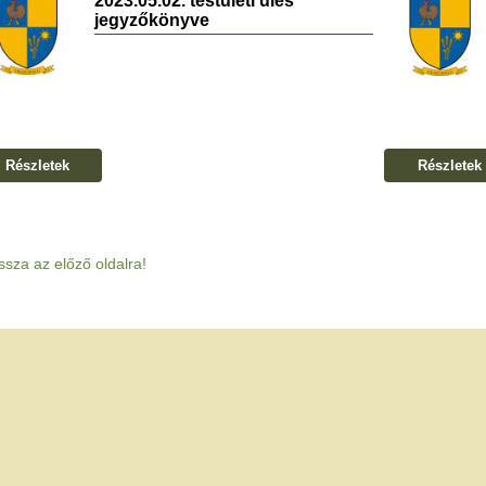
2023.05.02. testületi ülés
jegyzőkönyve
Részletek
Részletek
ssza az előző oldalra!