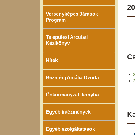
20
Versenyképes Járások
Program
Települési Arculati
Kézikönyv
Cs
Hírek
Bezerédj Amália Óvoda
Önkormányzati konyha
Egyéb intézmények
K
Egyéb szolgáltatások