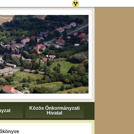
Közös Önkormányzati
yzat
Hivatal
yzőkönyve