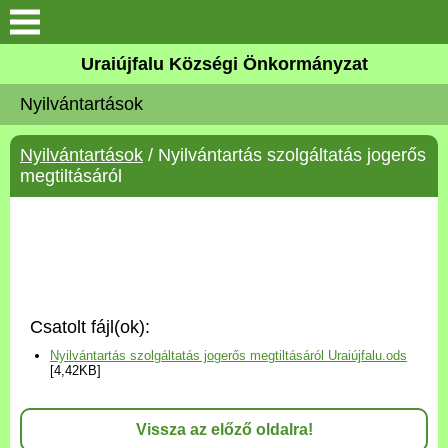
Köszöntő
Uraiújfalu Községi Önkormányzat
Nyilvántartások
Elérhetőségek
Nyilvántartások
/ Nyilvántartás szolgáltatás jogerős
Uraiújfalu
megtiltásáról
Önkormányzat
Közös Önkormányzati
Hivatal
Csatolt fájl(ok):
Választási információk
Nyilvántartás szolgáltatás jogerős megtiltásáról Uraiújfalu.ods
[4,42KB]
Versenyképes Járások
Program
Vissza az előző oldalra!