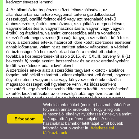
kedvezményezett lemond
Települési Arculati
4. Az államháztartás pénzeszközei felhasználásával, az
Kézikönyv
államháztartáshoz tartozó vagyonnal történő gazdálkodással
összefüggő, ötmillió forintot elérő vagy azt meghaladó értékű
árubeszerzésre, építési beruházásra, szolgáltatás megrendelésre,
Hírek
vagyonértékesítésre, vagyonhasznosításra, vagyon vagy vagyoni
értékű jog átadására, valamint koncesszióba adásra vonatkozó
szerződések megnevezése (típusa), tárgya, a szerződést kötő felek
neve, a szerződés értéke, határozott időre kötött szerződés esetében
Bezerédj Amália Óvoda
annak időtartama, valamint az említett adatok változásai, a védelmi
és biztonsági célú beszerzések adatai és a minősített adatok,
továbbá a közbeszerzésekről szóló 2015. évi CXLIII. törvény 9. § (1)
bekezdés
b)
pontja szerinti beszerzések és az azok eredményeként
Önkormányzati konyha
kötött szerződések adatai kivételével
A szerződés értéke alatt a szerződés tárgyáért kikötött - általános
forgalmi adó nélkül számított - ellenszolgáltatást kell érteni, ingyenes
Egyéb intézmények
ügylet esetén a vagyon piaci vagy könyv szerinti értéke közül a
magasabb összeget kell figyelembe venni. Az időszakonként
visszatérő - egy évnél hosszabb időtartamra kötött - szerződéseknél
az érték kiszámításakor az ellenszolgáltatás egy évre számított
Egyéb szolgáltatások
összegét kell alapul venni. Az egy költségvetési évben ugyanazon
szerződő féllel kötött azonos tárgyú szerződések értékét egybe kell
Weboldalunk sütiket (cookie) használ működése
számítani
folyamán annak érdekében, hogy a legjobb
Egészségügyi ellátás
felhasználói élményt nyújthassa Önnek, valamint
5. A koncesszióról szóló törvényben meghatározott nyilvános adatok
Elfogadom
a látogatottság mérése céljából. A sütik
(pályázati kiírások, pályázók adatai, az elbírálásról készített
használatát bármikor letilthatja! Erről bővebb
emlékeztetők, pályázat eredménye)
Uraiújfalu Sportegyesület
információkat olvashat itt:
Adatkezelési
6. A közfeladatot ellátó szerv által nem alapfeladatai ellátására (így
tájékoztatónk
különösen egyesület támogatására, foglalkoztatottai szakmai és