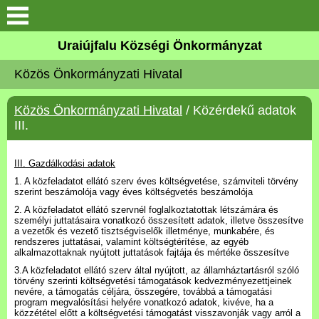
Köszöntő
Uraiújfalu Községi Önkormányzat
Közös Önkormányzati Hivatal
Elérhetőségek
Közös Önkormányzati Hivatal
/ Közérdekű adatok
Uraiújfalu
III.
Önkormányzat
III. Gazdálkodási adatok
1. A közfeladatot ellátó szerv éves költségvetése, számviteli törvény
Közös Önkormányzati
szerint beszámolója vagy éves költségvetés beszámolója
Hivatal
2. A közfeladatot ellátó szervnél foglalkoztatottak létszámára és
személyi juttatásaira vonatkozó összesített adatok, illetve összesítve
a vezetők és vezető tisztségviselők illetménye, munkabére, és
Választási információk
rendszeres juttatásai, valamint költségtérítése, az egyéb
alkalmazottaknak nyújtott juttatások fajtája és mértéke összesítve
3.A közfeladatot ellátó szerv által nyújtott, az államháztartásról szóló
Versenyképes Járások
törvény szerinti költségvetési támogatások kedvezményezettjeinek
nevére, a támogatás céljára, összegére, továbbá a támogatási
Program
program megvalósítási helyére vonatkozó adatok, kivéve, ha a
közzététel előtt a költségvetési támogatást visszavonják vagy arról a