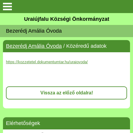
Köszöntő
Uraiújfalu Községi Önkormányzat
Bezerédj Amália Óvoda
Elérhetőségek
Bezerédj Amália Óvoda
/ Közéredű adatok
Uraiújfalu
https://kozzetetel.dokumentumtar.hu/uraiovoda/
Önkormányzat
Közös Önkormányzati
Hivatal
Vissza az előző oldalra!
Választási információk
Versenyképes Járások
Program
Elérhetőségek