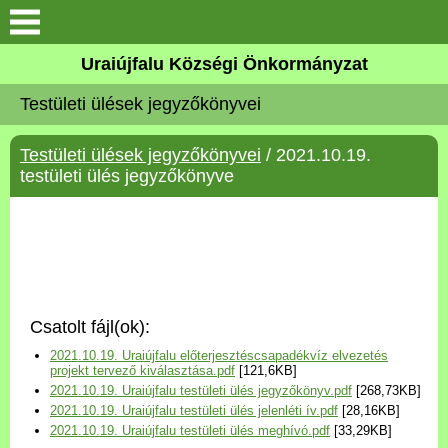
Köszöntő
Uraiújfalu Községi Önkormányzat
Testületi ülések jegyzőkönyvei
Elérhetőségek
Testületi ülések jegyzőkönyvei
/ 2021.10.19.
Uraiújfalu
testületi ülés jegyzőkönyve
Önkormányzat
Közös Önkormányzati
Hivatal
Csatolt fájl(ok):
Választási információk
2021.10.19. Uraiújfalu előterjesztéscsapadékvíz elvezetés
projekt tervező kiválasztása.pdf
[121,6KB]
2021.10.19. Uraiújfalu testületi ülés jegyzőkönyv.pdf
[268,73KB]
Versenyképes Járások
2021.10.19. Uraiújfalu testületi ülés jelenléti ív.pdf
[28,16KB]
Program
2021.10.19. Uraiújfalu testületi ülés meghívó.pdf
[33,29KB]