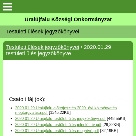
Köszöntő
Uraiújfalu Községi Önkormányzat
Testületi ülések jegyzőkönyvei
Elérhetőségek
Testületi ülések jegyzőkönyvei
/ 2020.01.29
Uraiújfalu
testületi ülés jegyzőkönyve
Önkormányzat
Közös Önkormányzati
Hivatal
Csatolt fájl(ok):
Választási információk
2020.01.29.Uraiújfalu előterjesztés 2020. évi költségvetés
megtárgyalása.pdf
[1345,22KB]
2020.01.29.Uraiújfalu testületi ülés jegyzőkönyv.pdf
[448,55KB]
Versenyképes Járások
2020.01.29.Uraiújfalu testületi ülés jelenléti ív.pdf
[29,32KB]
Program
2020.01.29.Uraiújfalu testületi ülés meghívó.pdf
[32,19KB]