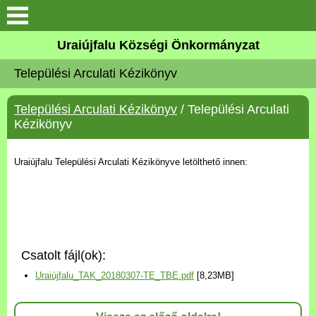
Köszöntő
Uraiújfalu Községi Önkormányzat
Települési Arculati Kézikönyv
Elérhetőségek
Települési Arculati Kézikönyv
/ Települési Arculati
Uraiújfalu
Kézikönyv
Önkormányzat
Uraiújfalu Települési Arculati Kézikönyve letölthető innen:
Közös Önkormányzati
Hivatal
Választási információk
Csatolt fájl(ok):
Uraiújfalu_TAK_20180307-TE_TBE.pdf
[8,23MB]
Versenyképes Járások
Program