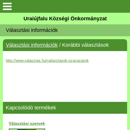
Köszöntő
Uraiújfalu Községi Önkormányzat
Választási információk
Elérhetőségek
Választási információk
/ Korábbi választások
Uraiújfalu
http://www.valasztas.hu/valasztasok-szavazasok
Önkormányzat
Közös Önkormányzati
Hivatal
Választási információk
Kapcsolódó termékek
Versenyképes Járások
Program
Választási szervek